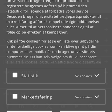
Universitetet bruger tredjepartsprodukter til at
andreas
.
prestel
@
bio
.
ku
.
dk
registrere brugernes adfærd på hjemmesiden
(statistik) for løbende at forbedre vores service.
Desuden bruger universitetet tredjepartsprodukter til
KØBENHAVNS UNIVERSITET
markedsføring af for eksempel udvalgte uddannelser
eller kurser, til at personalisere annoncer og til at
KONTAKT
følge op på effekten af kampagner.
SERVICES
Klik på "Se cookies" for at se en liste over udbyderne
af de forskellige cookies, som kan blive gemt på din
FOR STUDERENDE OG ANSATTE
computer eller mobil, når du bruger universitetets
hjemmeside. Du kan selv vælge om du vil acceptere
JOB OG KARRIERE
eller afslå cookies, og du kan altid ændre dit samtykke
under
Cookie- og privatlivspolitik
som du finder i
NØDSITUATIONER
bunden af hver side.
Acceptér eller afslå
Statistik
Se cookies
Googles privatlivspolitik
WEB
MØD KU PÅ
Acceptér eller afslå
Markedsføring
Se cookies