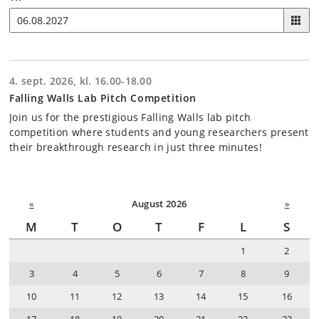
4. sept. 2026, kl. 16.00-18.00
Falling Walls Lab Pitch Competition
Join us for the prestigious Falling Walls lab pitch
competition where students and young researchers present
their breakthrough research in just three minutes!
«
August 2026
»
M
T
O
T
F
L
S
1
2
3
4
5
6
7
8
9
10
11
12
13
14
15
16
17
18
19
20
21
22
23