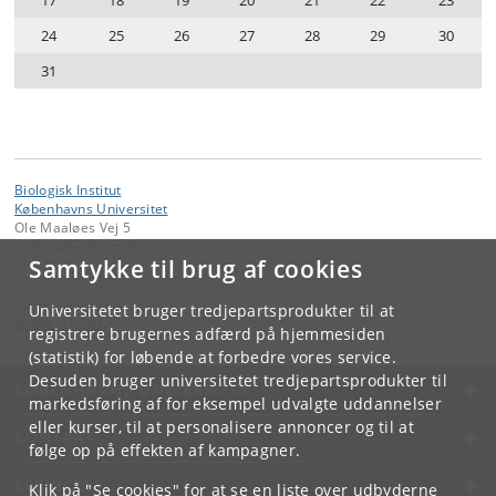
24
25
26
27
28
29
30
31
Biologisk Institut
Københavns Universitet
Ole Maaløes Vej 5
2200 København N
Samtykke til brug af cookies
Kontakt:
Biologisk Institut
Universitetet bruger tredjepartsprodukter til at
bio
@
bio
.
ku
.
dk
registrere brugernes adfærd på hjemmesiden
(statistik) for løbende at forbedre vores service.
Desuden bruger universitetet tredjepartsprodukter til
KØBENHAVNS UNIVERSITET
markedsføring af for eksempel udvalgte uddannelser
eller kurser, til at personalisere annoncer og til at
KONTAKT
følge op på effekten af kampagner.
SERVICES
Klik på "Se cookies" for at se en liste over udbyderne