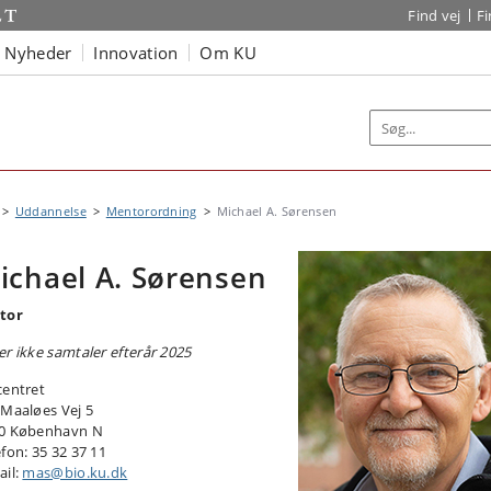
Find vej
F
Nyheder
Innovation
Om KU
Uddannelse
Mentorordning
Michael A. Sørensen
ichael A. Sørensen
tor
er ikke samtaler efterår 2025
centret
 Maaløes Vej 5
0 København N
efon: 35 32 37 11
ail:
mas@bio.ku.dk