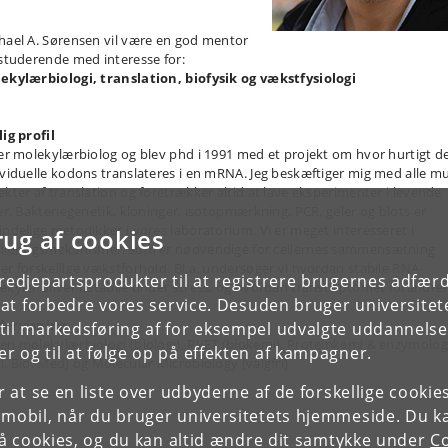
hael A. Sørensen vil være en god mentor
 studerende med interesse for:
ekylærbiologi, translation, biofysik og vækstfysiologi
lig profil
 er molekylærbiolog og blev phd i 1991 med et projekt om hvor hurtigt d
ividuelle kodons translateres i en mRNA. Jeg beskæftiger mig med alle mu
ekter af translation og foretrækker altid at lave eksperimenter i levende
ler. Bakteriegenetik, kloninger, isotopmærkning, PCR, geler og blots er
indelige metodikker i vores laboratorium. Vi er meget interesseret i
rug af cookies
uleringsmekanismer, som er nødvendige for cellernes sammensætning
er forskellige vækstforhold. Bl.a. undersøger vi hvordan stabile RNA-
tredjepartsprodukter til at registrere brugernes adfæ
ekyler bliver ustabile under stress, og hvordan transcriptomet forandrer 
e at forbedre vores service. Desuden bruger universitet
ervisning
il markedsføring af for eksempel udvalgte uddannelser e
en molekylærbiologi (biologi), PVET (biokemi), Proteinkemi & enzymologi
r og til at følge op på effekten af kampagner.
l. Bio. Med) og Molecular Microbiology (valgfri)
or at se en liste over udbyderne af de forskellige cooki
 mobil, når du bruger universitetets hjemmeside. Du k
slå cookies, og du kan altid ændre dit samtykke under
Co