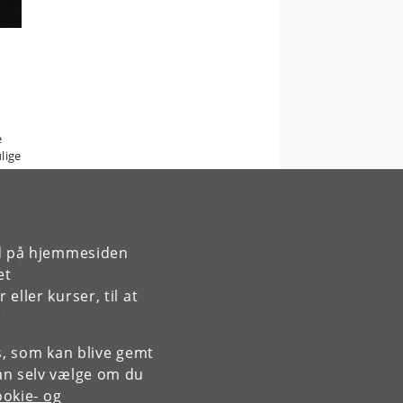
e
lige
rd på hjemmesiden
sig.
et
ller kurser, til at
 II
es, som kan blive gemt
an selv vælge om du
okie- og