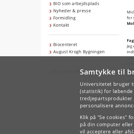
BIO som arbejdsplads
Nyheder & presse
Mic
Formidling
for
Mol
Kontakt
Fag
Biocenteret
Jeg
August Krogh Bygningen
ind
asp
cel
alm
Samtykke til b
Øresundsakvariet
reg
und
Universitetet bruger 
mol
(statistik) for løbend
Und
tredjepartsprodukter t
Alm
personalisere annonce
(Mo
Klik på "Se cookies" f
på din computer eller
vil acceptere eller af