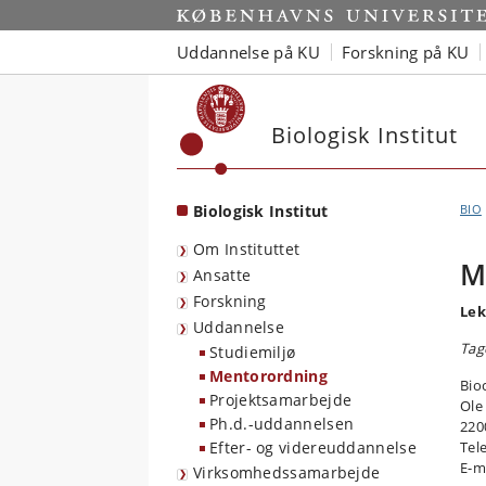
Start
Uddannelse på KU
Forskning på KU
Biologisk Institut
Biologisk Institut
BIO
Om Instituttet
M
Ansatte
Forskning
Lek
Uddannelse
Tag
Studiemiljø
Mentorordning
Bio
Projektsamarbejde
Ole
Ph.d.-uddannelsen
220
Efter- og videreuddannelse
Tel
E-m
Virksomhedssamarbejde